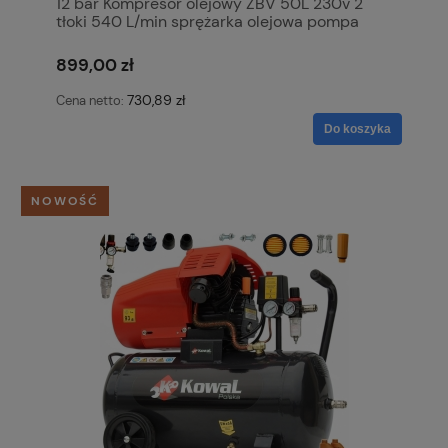
12 bar Kompresor olejowy ZBV 50L 230v 2
tłoki 540 L/min sprężarka olejowa pompa
powietrza KowaL Polska
899,00 zł
730,89 zł
Cena netto:
Do koszyka
NOWOŚĆ