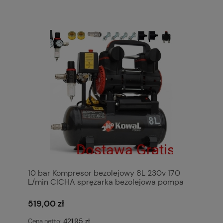
10 bar Kompresor bezolejowy 8L 230v 170
L/min CICHA sprężarka bezolejowa pompa
powietrza KowaL Polska
519,00 zł
421,95 zł
Cena netto: