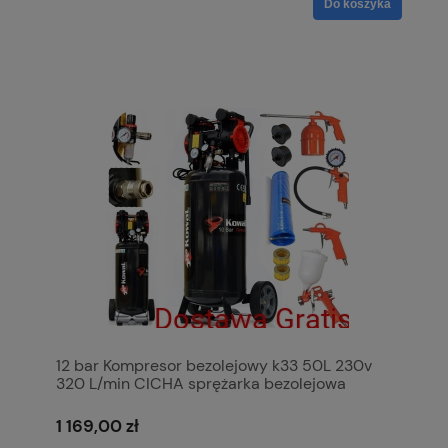
Do koszyka
12 bar Kompresor bezolejowy k33 50L 230v
320 L/min CICHA sprężarka bezolejowa
pompa powietrza KowaL Polska
1 169,00 zł