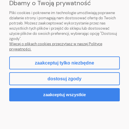
1 056,10 zł
Cena netto:
Dbamy o Twoją prywatność
Do koszyka
Pliki cookies i pokrewne im technologie umożliwiają poprawne
działanie strony i pomagają nam dostosować ofertę do Twoich
potrzeb. Możesz zaakceptować wykorzystanie przez nas
wszystkich tych plików i przejść do sklepu lub dostosować
NOWOŚĆ
użycie plików do swoich preferencji, wybierając opcję "Dostosuj
zgody".
Więcej o plikach cookies przeczytasz w naszej Polityce
prywatności.
zaakceptuj tylko niezbędne
dostosuj zgody
zaakceptuj wszystkie
12bar Kompresor olejowy GROM 100L 230v 2
tłoki 540 L/min sprężarka olejowa pompa
powietrza KowaL Polska