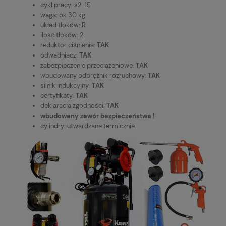
cykl pracy: s2-15
waga: ok 30 kg
układ tłoków: R
ilość tłoków: 2
reduktor ciśnienia:
TAK
odwadniacz:
TAK
zabezpieczenie przeciążeniowe:
TAK
wbudowany odprężnik rozruchowy:
TAK
silnik indukcyjny:
TAK
certyfikaty:
TAK
deklaracja zgodności:
TAK
wbudowany zawór bezpieczeństwa !
cylindry: utwardzane termicznie