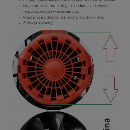
się z kompresorem który jako jeden z nielicznych
wyposażony jest w
odwadniacz
Ropownica
z dużym, praktycznym zbiornikiem.
5 M wąż spiralny