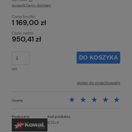
sprawdź formy dostawy
Cena nie zawiera ewentualnych kosztów płatności
Cena brutto:
1 169,00 zł
Cena netto:
950,41 zł
DO KOSZYKA
szt.
dodaj do przechowalni
Ocena:
Producent:
Kod produktu:
K33+K