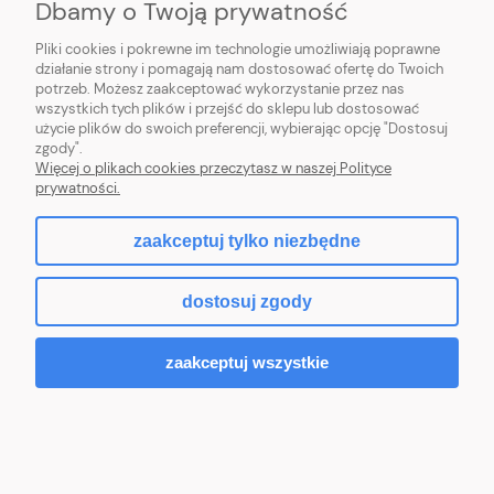
Dbamy o Twoją prywatność
Allegro Pay Business
Pliki cookies i pokrewne im technologie umożliwiają poprawne
Kup teraz, zapłać później
działanie strony i pomagają nam dostosować ofertę do Twoich
potrzeb. Możesz zaakceptować wykorzystanie przez nas
wszystkich tych plików i przejść do sklepu lub dostosować
Zwrot - 14 dni
użycie plików do swoich preferencji, wybierając opcję "Dostosuj
Reklamacja | Gwarancja | Allegro Protect
zgody".
Więcej o plikach cookies przeczytasz w naszej Polityce
prywatności.
Metody płatności
zaakceptuj tylko niezbędne
Płać tak, jak lubisz
Sprzedaż i wysyłka:
dostosuj zgody
kowal_polska
Firma
zaakceptuj wszystkie
99,4%
kupujących poleciło tego sprzedawcę w ostatnich 12
miesiącach