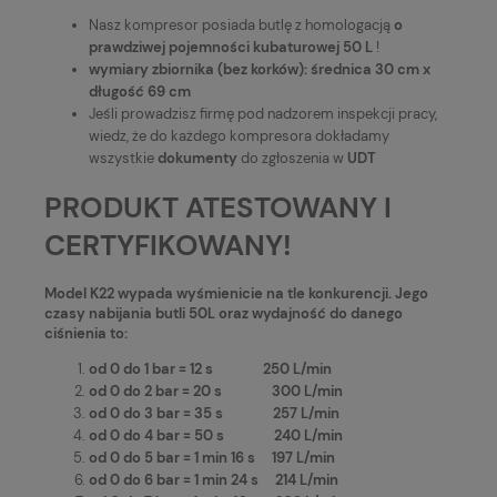
Nasz kompresor posiada butlę z homologacją
o
prawdziwej pojemności kubaturowej 50 L
!
wymiary zbiornika (bez korków): średnica 30 cm x
długość 69 cm
Jeśli prowadzisz firmę pod nadzorem inspekcji pracy,
wiedz, że do każdego kompresora dokładamy
wszystkie
dokumenty
do zgłoszenia w
UDT
PRODUKT ATESTOWANY I
CERTYFIKOWANY!
Model K22 wypada wyśmienicie na tle konkurencji. Jego
czasy nabijania butli 50L oraz wydajność do danego
ciśnienia to:
od 0 do 1 bar = 12 s 250 L/min
od 0 do 2 bar = 20 s 300 L/min
od 0 do 3 bar = 35 s 257 L/min
od 0 do 4 bar = 50 s 240 L/min
od 0 do 5 bar = 1 min 16 s 197 L/min
od 0 do 6 bar = 1 min 24 s 214 L/min