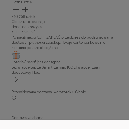
Liczba sztuk
z 10 258 sztuk
Oblicz ratę leasingu
dodaj do koszyka
KUP I ZAPŁAĆ
Po naciśnięciu KUP I ZAPŁAĆ przejdziesz do podsumowania
dostawy i płatności za zakup. Twoje konto bankowe nie
zostanie jeszcze obciążone.
Loteria Smart! jest dostępna
też w apce
Kup ze Smart! za min. 100 zł w apce i zgarnij
dodatkowy 1 los.
Przewidywana dostawa: we wtorek u Ciebie
Dostawa za darmo