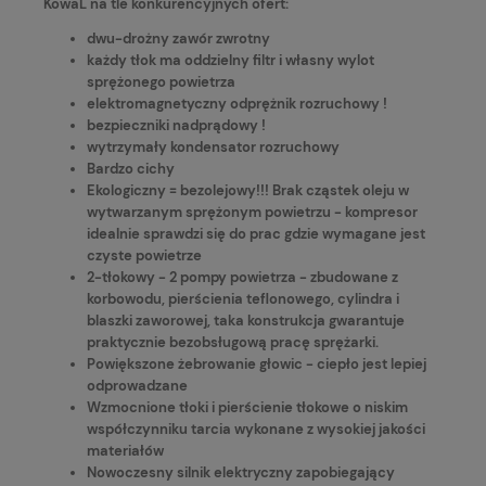
KowaL na tle konkurencyjnych ofert:
dwu-drożny zawór zwrotny
każdy tłok ma oddzielny filtr i własny wylot
sprężonego powietrza
elektromagnetyczny odprężnik rozruchowy !
bezpieczniki nadprądowy !
wytrzymały kondensator rozruchowy
Bardzo cichy
Ekologiczny = bezolejowy!!! Brak cząstek oleju w
wytwarzanym sprężonym powietrzu - kompresor
idealnie sprawdzi się do prac gdzie wymagane jest
czyste powietrze
2-tłokowy - 2 pompy powietrza - zbudowane z
korbowodu, pierścienia teflonowego, cylindra i
blaszki zaworowej, taka konstrukcja gwarantuje
praktycznie bezobsługową pracę sprężarki.
Powiększone żebrowanie głowic - ciepło jest lepiej
odprowadzane
Wzmocnione tłoki i pierścienie tłokowe o niskim
współczynniku tarcia wykonane z wysokiej jakości
materiałów
Nowoczesny silnik elektryczny zapobiegający