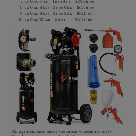
od 0 do 7 bar = 1 min 43 s 203 L/min
od 0 do 8 bar = 2 min 05 s 192 L/min
od 0 do 9 bar = 2 min 30 s 180 L/min
od 0 do 10 bar = 3 min 167 L/min
Co wyróżnia bezolejowe kompresory powietrza marki