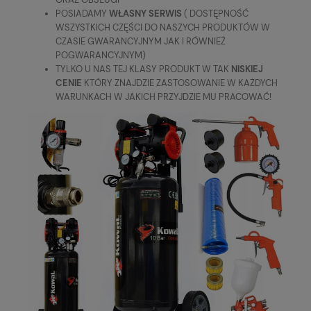
POSIADAMY
WŁASNY SERWIS
( DOSTĘPNOŚĆ
WSZYSTKICH CZĘŚCI DO NASZYCH PRODUKTÓW W
CZASIE GWARANCYJNYM JAK I RÓWNIEŻ
POGWARANCYJNYM)
TYLKO U NAS TEJ KLASY PRODUKT W TAK
NISKIEJ
CENIE
KTÓRY ZNAJDZIE ZASTOSOWANIE W KAŻDYCH
WARUNKACH W JAKICH PRZYJDZIE MU PRACOWAĆ!