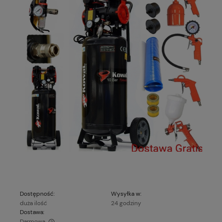
Dostępność:
Wysyłka w:
duża ilość
24 godziny
Dostawa:
Darmowa