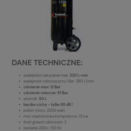
DANE TECHNICZNE:
wydajność zasysania max:
320 L-min
wydajność robocza przy 1 Bar: 280 L/min
ciśnienie max: 12 Bar
ciśnienie robocze: 10 Bar
zbiornik:
50 L
bardzo cichy - tylko 68 dB !
pobór mocy: 2200 watt
moc znamionowa kompresora: 1,5 kw
ilość gniazd roboczych: 2
zasilanie 230v / 50 Hz