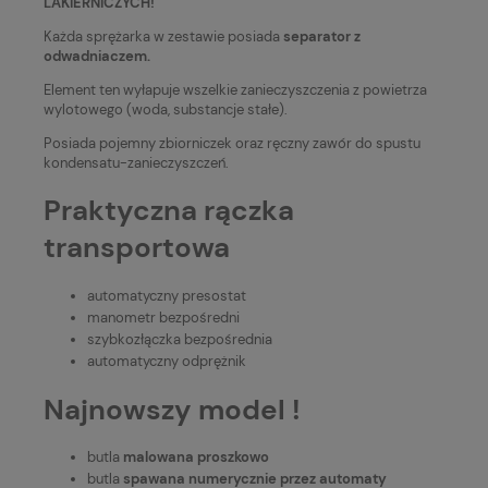
LAKIERNICZYCH!
Każda sprężarka w zestawie posiada
separator z
odwadniaczem.
Element ten wyłapuje wszelkie zanieczyszczenia z powietrza
wylotowego (woda, substancje stałe).
Posiada pojemny zbiorniczek oraz ręczny zawór do spustu
kondensatu-zanieczyszczeń.
Praktyczna rączka
transportowa
automatyczny presostat
manometr bezpośredni
szybkozłączka bezpośrednia
automatyczny odprężnik
Najnowszy model !
butla
malowana proszkowo
butla
spawana numerycznie przez automaty