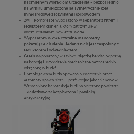
nadmiernym wibracjom urządzenia - bezpośrednio
na wirniku umieszczone są symetrycznie koła
mimośrodowe z łożyskami i korbowodem
2w1 - Kompresor wyposażono w separator z filtrem i
reduktorem ciśnienia, który zatrzymuje w
wydmuchiwanym powietrzu wodę
Wyposażony w
dwa czytelne manometry
pokazujące ciśnienie. Jeden z nich jest zespolony z
reduktorem i odwadniaczem
Gratis
wyposażony w szybko-złączkę bardzo odporną
na korozję i uszkodzenia mechaniczne bezpośrednio
wkręconą w butlę!
Homologowana butla spawana numerycznie przez
automaty spawalnicze - perfekcyjna jakość spawów!
Wzmocniona konstrukcja butli na sprężone powietrze
-
dodatkowo zabezpieczona 1 powłoką
antykorozyjną.