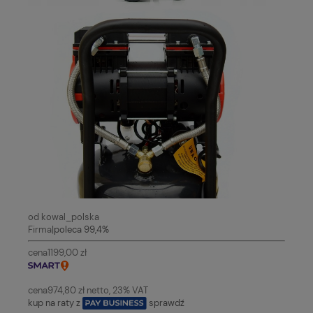
od kowal_polska
Firma
|
poleca 99,4%
cena
1199,
00
zł
cena
974,80 zł
netto, 23% VAT
kup na raty z
sprawdź