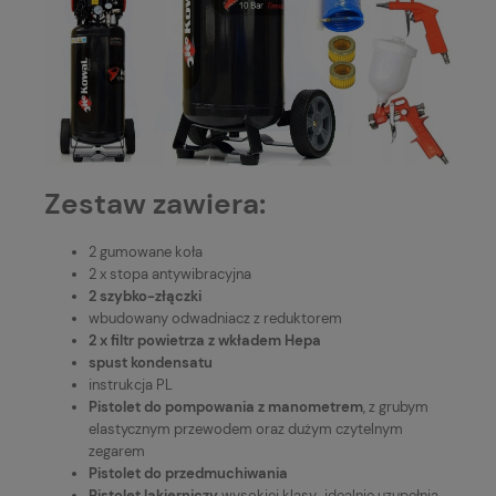
Zestaw zawiera:
2 gumowane koła
2 x stopa antywibracyjna
2 szybko-złączki
wbudowany odwadniacz z reduktorem
2 x filtr powietrza z wkładem Hepa
spust kondensatu
instrukcja PL
Pistolet do pompowania z manometrem
, z grubym
elastycznym przewodem oraz dużym czytelnym
zegarem
Pistolet do przedmuchiwania
Pistolet lakierniczy
wysokiej klasy, idealnie uzupełnia