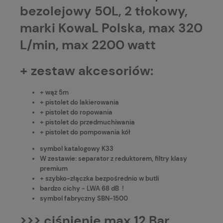
bezolejowy 50L, 2 tłokowy,
marki KowaL Polska, max 320
L/min, max 2200 watt
+ zestaw akcesoriów:
+ wąż 5m
+ pistolet do lakierowania
+ pistolet do ropowania
+ pistolet do przedmuchiwania
+ pistolet do pompowania kół
symbol katalogowy K33
W zestawie: separator z reduktorem, filtry klasy
premium
+ szybko-złączka bezpośrednio w butli
bardzo cichy - LWA 68 dB !
symbol fabryczny SBN-1500
>>> ciśnienie max 12 Bar.