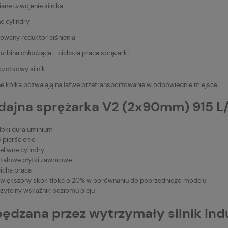
iane uzwojenie silnika
ne cylindry
wany reduktor ciśnienia
turbina chłodząca - cichsza praca sprężarki
czotkowy silnik
ne kółka pozwalają na łatwe przetransportowanie w odpowiednie miejsce
ajna sprężarka V2 (2x90mm) 915 L/
tłoki duraluminium
 pierścienie
eliwne cylindry
stalowe płytki zaworowe
cicha praca
zwiększony skok tłoka o 20% w porównaniu do poprzedniego modelu
czytelny wskaźnik poziomu oleju
ędzana przez wytrzymały silnik in