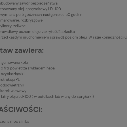
wbudowany zawór bezpieczeństwa !
stosowany olej: sprężarkowy LD-100
1 wymiana po 5 godzinach, następnie co 50 godzin
smarowanie: rozbryzgowe
ylindry: żeliwne
rawidłowy poziom oleju: zakryte 3/4 szkiełka
Przed każdym uruchomieniem sprawdź poziom oleju. W razie konieczności uzu
taw zawiera:
4 gumowane koła
 x filtr powietrza z wkładem hepa
2 szybkozłączki
nstrukcja PL
1 odpowietrznik
1 korek wlewowy
 Litry oleju Ld-100 ( w butelkach lub wlany do sprężarki)
AŚCIWOŚCI:
szona moc silnika