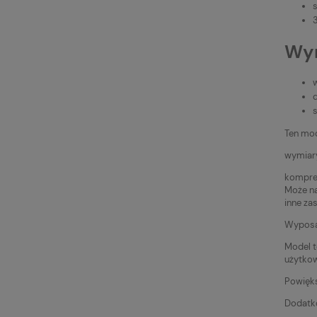
Wym
Ten mod
wymiary
kompres
Może na
inne za
Wyposaż
Model t
użytko
Powięks
Dodatko