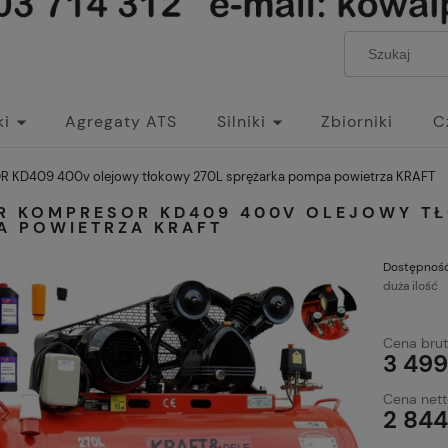
ki
Agregaty ATS
Silniki
Zbiorniki
C
R KD409 400v olejowy tłokowy 270L sprężarka pompa powietrza KRAFT
AR KOMPRESOR KD409 400V OLEJOWY T
A POWIETRZA KRAFT
Dostępność
duża ilość
Cena brut
3 499
Cena nett
2 844