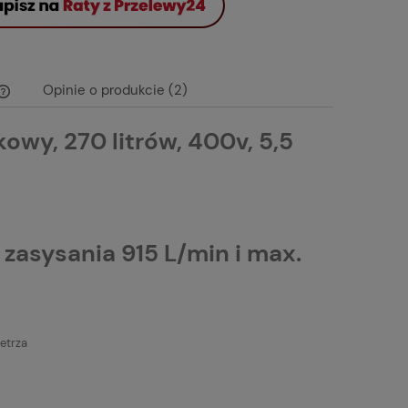
Opinie o produkcie (2)
owy, 270 litrów, 400v, 5,5
Cena nie zawiera ewentualnych kosztów
płatności
asysania 915 L/min i max.
etrza