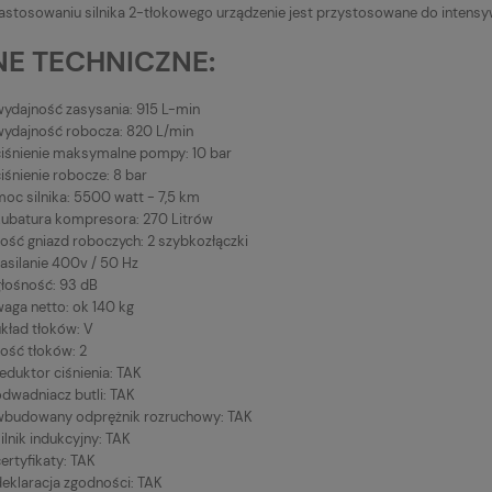
zastosowaniu silnika 2-tłokowego urządzenie jest przystosowane do intensy
E TECHNICZNE:
wydajność zasysania: 915 L-min
wydajność robocza: 820 L/min
ciśnienie maksymalne pompy: 10 bar
iśnienie robocze: 8 bar
moc silnika: 5500 watt - 7,5 km
kubatura kompresora: 270 Litrów
lość gniazd roboczych: 2 szybkozłączki
asilanie 400v / 50 Hz
głośność: 93 dB
waga netto: ok 140 kg
układ tłoków: V
lość tłoków: 2
eduktor ciśnienia: TAK
odwadniacz butli: TAK
wbudowany odprężnik rozruchowy: TAK
ilnik indukcyjny: TAK
ertyfikaty: TAK
deklaracja zgodności: TAK