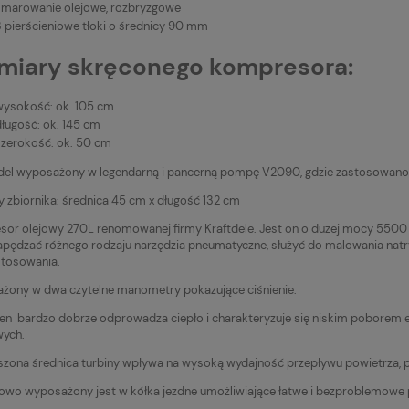
smarowanie olejowe, rozbryzgowe
3 pierścieniowe tłoki o średnicy 90 mm
iary skręconego kompresora:
wysokość: ok. 105 cm
długość: ok. 145 cm
szerokość: ok. 50 cm
el wyposażony w legendarną i pancerną pompę V2090, gdzie zastosowano 2
 zbiornika: średnica 45 cm x długość 132 cm
or olejowy 270L renomowanej firmy Kraftdele. Jest on o dużej mocy 5500 w
pędzać różnego rodzaju narzędzia pneumatyczne, służyć do malowania nat
stosowania.
ony w dwa czytelne manometry pokazujące ciśnienie.
en bardzo dobrze odprowadza ciepło i charakteryzuje się niskim poborem 
wych.
zona średnica turbiny wpływa na wysoką wydajność przepływu powietrza, p
wo wyposażony jest w kółka jezdne umożliwiające łatwe i bezproblemowe 