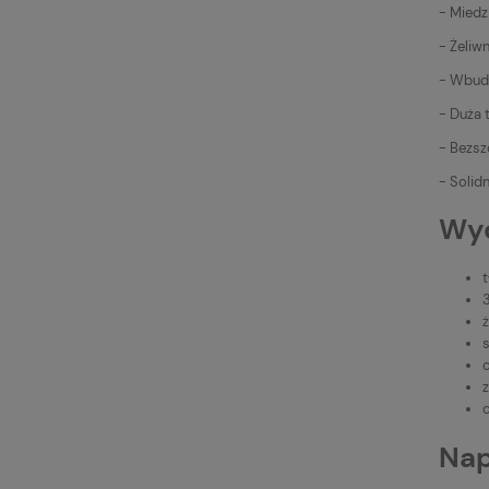
- Miedz
- Żeliw
- Wbudo
- Duża 
- Bezsz
- Solid
Wyd
3
ż
Nap