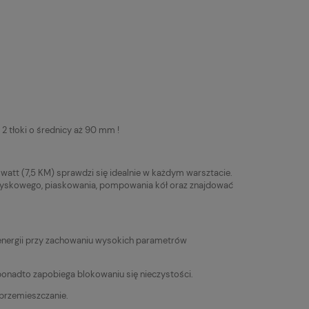
 tłoki o średnicy aż 90 mm !
att (7,5 KM) sprawdzi się idealnie w każdym warsztacie.
ryskowego, piaskowania, pompowania kół oraz znajdować
energii przy zachowaniu wysokich parametrów
onadto zapobiega blokowaniu się nieczystości.
przemieszczanie.