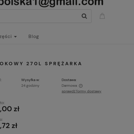
zęści
Blog
ŁOKOWY 270L SPRĘŻARKA
:
Wysyłka w:
Dostawa:
24 godziny
Darmowa
sprawdź formy dostawy
Cena nie zawiera ewentualnych kosztów
to:
płatności
,00 zł
o:
,72 zł