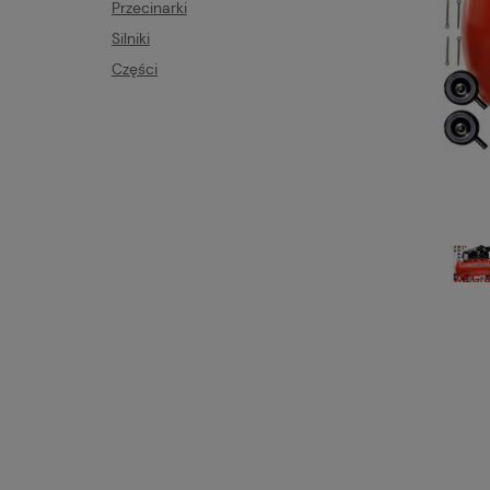
Przecinarki
Silniki
Części