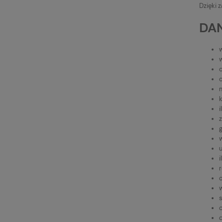
Dzięki 
DAN
c
i
z
i
r
s
c