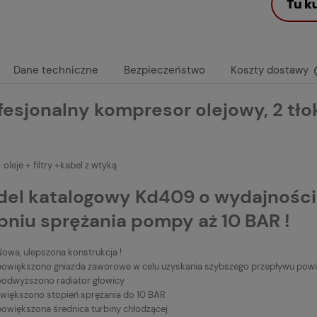
Dane techniczne
Bezpieczeństwo
Koszty dostawy
fesjonalny kompresor olejowy, 2 tłok
 oleje + filtry +kabel z wtyką
el katalogowy Kd409 o wydajności z
pniu sprężania pompy aż 10 BAR !
Nowa, ulepszona konstrukcja !
powiększono gniazda zaworowe w celu uzyskania szybszego przepływu powi
podwyższono radiator głowicy
zwiększono stopień sprężania do 10 BAR
powiększona średnica turbiny chłodzącej