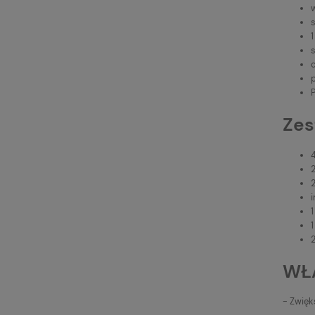
c
p
Zes
2
i
2
WŁ
- Zwięk