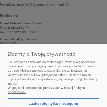
Posiada oznaczenie CE (zgodność z normami UE).
Producent
KowaL Polska Łukasz Sikora
Modrzewiowa 6b/17
46-100 Namysłów, Polska
kowalpolska1@gmail.com
503 714 312
Dbamy o Twoją prywatność
Osoba odpowiedzialna na terenie UE
KowaL Polska Łukasz Sikora
Pliki cookies i pokrewne im technologie umożliwiają poprawne
Modrzewiowa 6b/17
działanie strony i pomagają nam dostosować ofertę do Twoich
46-100 Namysłów, Polska
potrzeb. Możesz zaakceptować wykorzystanie przez nas
wszystkich tych plików i przejść do sklepu lub dostosować
kowalpolska1@gmail.com
użycie plików do swoich preferencji, wybierając opcję "Dostosuj
503 714 312
zgody".
Więcej o plikach cookies przeczytasz w naszej Polityce
prywatności.
zaakceptuj tylko niezbędne
pokaż pełną wersję strony