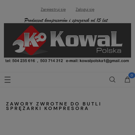
Zarejestruj się
Zaloguj się
ZAWORY ZWROTNE DO BUTLI
SPRĘŻARKI KOMPRESORA