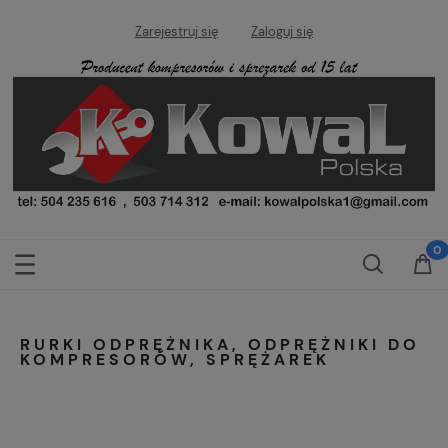
Zarejestruj się
Zaloguj się
RURKI ODPRĘŻNIKA, ODPRĘŻNIKI DO
KOMPRESORÓW, SPRĘŻAREK