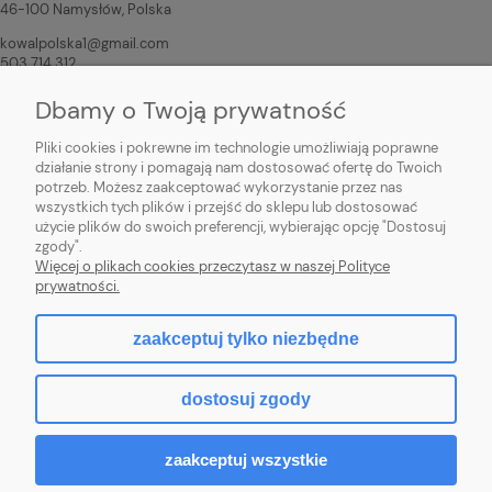
46-100 Namysłów, Polska
kowalpolska1@gmail.com
503 714 312
Dbamy o Twoją prywatność
Osoba odpowiedzialna na terenie UE
Pliki cookies i pokrewne im technologie umożliwiają poprawne
KowaL Polska Łukasz Sikora
działanie strony i pomagają nam dostosować ofertę do Twoich
Modrzewiowa 6b/17
potrzeb. Możesz zaakceptować wykorzystanie przez nas
46-100 Namysłów, Polska
wszystkich tych plików i przejść do sklepu lub dostosować
kowalpolska1@gmail.com
użycie plików do swoich preferencji, wybierając opcję "Dostosuj
503 714 312
zgody".
Więcej o plikach cookies przeczytasz w naszej Polityce
prywatności.
zaakceptuj tylko niezbędne
pokaż pełną wersję strony
dostosuj zgody
Sklep internetowy Shoper.pl
zaakceptuj wszystkie