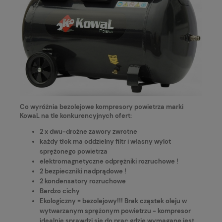
Co wyróżnia bezolejowe kompresory powietrza marki
KowaL na tle konkurencyjnych ofert:
2 x dwu-drożne zawory zwrotne
każdy tłok ma oddzielny filtr i własny wylot
sprężonego powietrza
elektromagnetyczne odprężniki rozruchowe !
2 bezpieczniki nadprądowe !
2 kondensatory rozruchowe
Bardzo cichy
Ekologiczny = bezolejowy!!! Brak cząstek oleju w
wytwarzanym sprężonym powietrzu - kompresor
idealnie sprawdzi się do prac gdzie wymagane jest