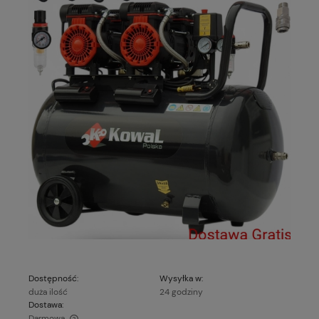
Dostępność:
Wysyłka w:
duża ilość
24 godziny
Dostawa:
Darmowa