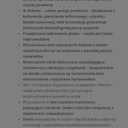
czyste powietrze
4-tłokowy - cztery pompy powietrza - zbudowane z
korbowodu, pierścienia teflonowego, cylindra i
blaszki zaworowej, taka konstrukcja gwarantuje
praktycznie bezobsługową pracę sprężarki.
Powiększone żebrowanie głowic - ciepło jest lepiej
odprowadzane
Wzmocnione tłoki i pierścienie tłokowe o niskim
współczynniku tarcia wykonane z wysokiej jakości
materiałów
Nowoczesne silniki elektryczne zapobiegające
nadmiernym wibracjom urządzenia - bezpośrednio
na wirniku umieszczone są symetrycznie koła
mimośrodowe z łożyskami i korbowodem
2w1 - Kompresor wyposażono w separator z filtrem i
reduktorem ciśnienia, który zatrzymuje w
wydmuchiwanym powietrzu wodę
Wyposażony w
dwa czytelne manometry
pokazujące ciśnienie. Jeden z nich jest zespolony z
reduktorem i odwadniaczem
Gratis
wyposażony w szybko-złączkę bardzo odporną
na korozję i uszkodzenia mechaniczne bezpośrednio