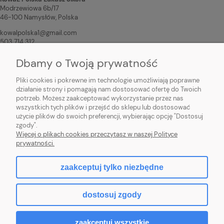
Modrzewiowa 6b/17
46-100 Namysłów, Polska
kowalpolska1@gmail.com
503 714 312
Dbamy o Twoją prywatność
Osoba odpowiedzialna na terenie UE
KowaL Polska Łukasz Sikora
Pliki cookies i pokrewne im technologie umożliwiają poprawne
Modrzewiowa 6b/17
działanie strony i pomagają nam dostosować ofertę do Twoich
46-100 Namysłów, Polska
potrzeb. Możesz zaakceptować wykorzystanie przez nas
wszystkich tych plików i przejść do sklepu lub dostosować
kowalpolska1@gmail.com
użycie plików do swoich preferencji, wybierając opcję "Dostosuj
503 714 312
zgody".
Więcej o plikach cookies przeczytasz w naszej Polityce
prywatności.
zaakceptuj tylko niezbędne
pokaż pełną wersję strony
dostosuj zgody
Sklep internetowy Shoper.pl
zaakceptuj wszystkie