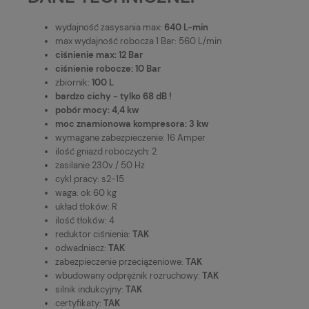
wydajność zasysania max:
640 L-min
max wydajność robocza 1 Bar: 560 L/min
ciśnienie max: 12 Bar
ciśnienie robocze: 10 Bar
zbiornik:
100 L
bardzo cichy - tylko 68 dB !
pobór mocy: 4,4 kw
moc znamionowa kompresora: 3 kw
wymagane zabezpieczenie: 16 Amper
ilość gniazd roboczych: 2
zasilanie 230v / 50 Hz
cykl pracy: s2-15
waga: ok 60 kg
układ tłoków: R
ilość tłoków: 4
reduktor ciśnienia:
TAK
odwadniacz:
TAK
zabezpieczenie przeciążeniowe:
TAK
wbudowany odprężnik rozruchowy:
TAK
silnik indukcyjny:
TAK
certyfikaty:
TAK