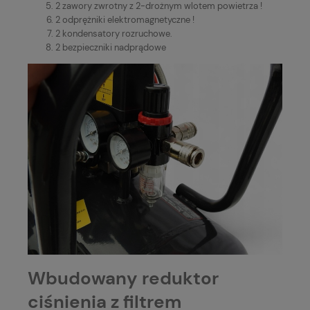
2 zawory zwrotny z 2-drożnym wlotem powietrza !
2 odprężniki elektromagnetyczne !
2 kondensatory rozruchowe.
2 bezpieczniki nadprądowe
Wbudowany reduktor
ciśnienia z filtrem