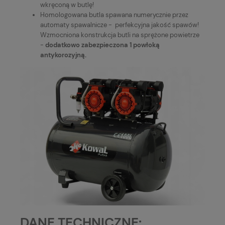
wkręconą w butlę!
Homologowana butla spawana numerycznie przez
automaty spawalnicze - perfekcyjna jakość spawów!
Wzmocniona konstrukcja butli na sprężone powietrze
-
dodatkowo zabezpieczona 1 powłoką
antykorozyjną.
DANE TECHNICZNE: