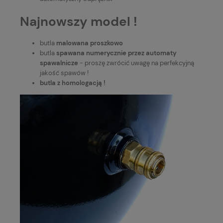
Najnowszy model !
butla
malowana proszkowo
butla
spawana numerycznie przez automaty
spawalnicze
- proszę zwrócić uwagę na perfekcyjną
jakość spawów !
butla z homologacją !