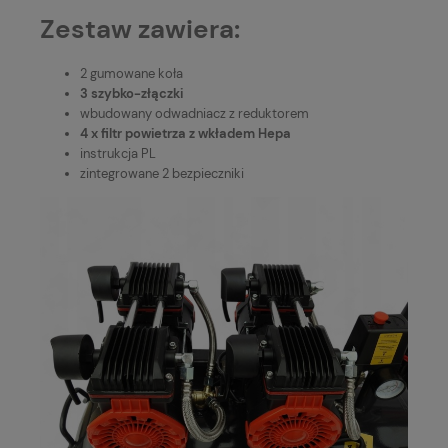
Zestaw zawiera:
2 gumowane koła
3 szybko-złączki
wbudowany odwadniacz z reduktorem
4 x filtr powietrza z wkładem Hepa
instrukcja PL
zintegrowane 2 bezpieczniki