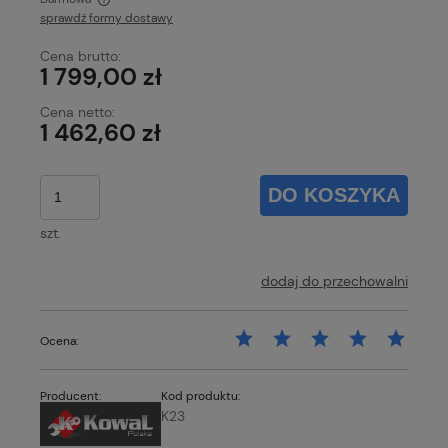
sprawdź formy dostawy
Cena nie zawiera ewentualnych kosztów płatności
Cena brutto:
1 799,00 zł
Cena netto:
1 462,60 zł
DO KOSZYKA
szt.
dodaj do przechowalni
Ocena:
Producent:
Kod produktu:
K23