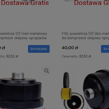
powietrza 1/2''met metalowy
Filtr powietrza 1/2''sbn m
mpresor olejowy sprężarka
do kompresor olejowy spr
wa KOWAL
olejowa KOWAL
 zł
40,00 zł
Do koszyka
Do 
32,52 zł
32,52 zł
tto:
Cena netto: