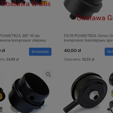
 POWIETRZA 3/8'' M do
FILTR POWIETRZA 12mm 1/4
esora kompresor olejowy
kompresor bezolejowy spr
arka olejowa
bezolejowa kompresora S
1100 SBN-1500
 zł
40,00 zł
Do koszyka
Do 
k22,k23,k25,k26,k27,k28,k3
24,39 zł
32,52 zł
tto:
Cena netto: