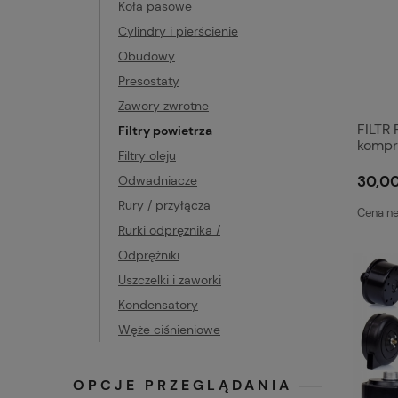
Koła pasowe
Cylindry i pierścienie
Obudowy
Presostaty
Zawory zwrotne
FILTR 
Filtry powietrza
kompr
Filtry oleju
spręż
30,00
Odwadniacze
Rury / przyłącza
Cena ne
Rurki odprężnika /
Odprężniki
Uszczelki i zaworki
Kondensatory
Węże ciśnieniowe
OPCJE PRZEGLĄDANIA