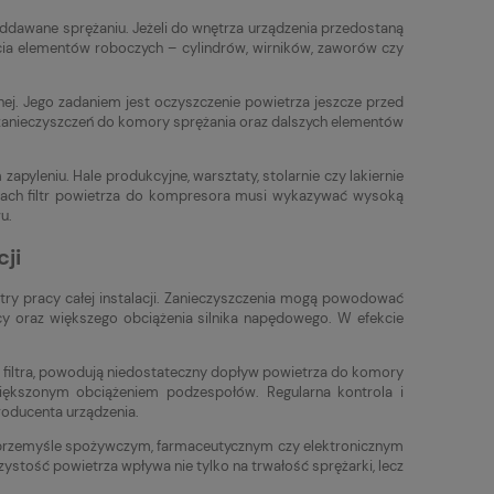
poddawane sprężaniu. Jeżeli do wnętrza urządzenia przedostaną
życia elementów roboczych – cylindrów, wirników, zaworów czy
nej. Jego zadaniem jest oczyszczenie powietrza jeszcze przed
 zanieczyszczeń do komory sprężania oraz dalszych elementów
yleniu. Hale produkcyjne, warsztaty, stolarnie czy lakiernie
nkach filtr powietrza do kompresora musi wykazywać wysoką
u.
ji
ry pracy całej instalacji. Zanieczyszczenia mogą powodować
y oraz większego obciążenia silnika napędowego. W efekcie
 filtra, powodują niedostateczny dopływ powietrza do komory
iększonym obciążeniem podzespołów. Regularna kontrola i
roducenta urządzenia.
 przemyśle spożywczym, farmaceutycznym czy elektronicznym
stość powietrza wpływa nie tylko na trwałość sprężarki, lecz