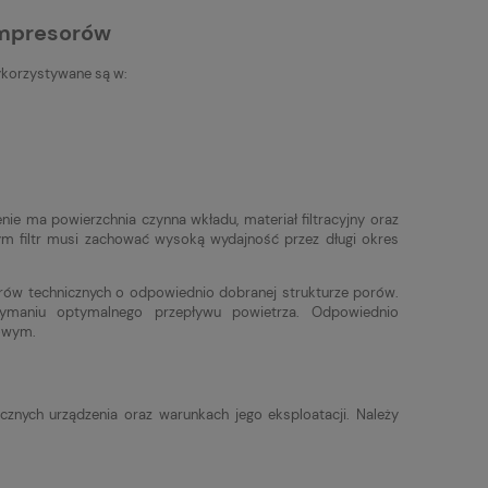
ompresorów
ykorzystywane są w:
ie ma powierzchnia czynna wkładu, materiał filtracyjny oraz
m filtr musi zachować wysoką wydajność przez długi okres
erów technicznych o odpowiednio dobranej strukturze porów.
zymaniu optymalnego przepływu powietrza. Odpowiednio
towym.
znych urządzenia oraz warunkach jego eksploatacji. Należy