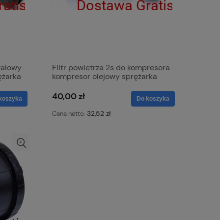
etalowy
Filtr powietrza 2s do kompresora
ężarka
kompresor olejowy sprężarka
olejowa KOWAL
40,00 zł
koszyka
Do koszyka
32,52 zł
Cena netto: