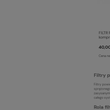
FILTR
kompr
spręża
40,00
Cena ne
Filtry 
Filtry pow
sprężonego
zasysanym 
całego sys
Rola f