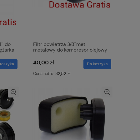
'' do
Filtr powietrza 3/8''met
ężarka
metalowy do kompresor olejowy
BN-
sprężarka olejowa 16 mm
40,00 zł
koszyka
Do koszyka
1
32,52 zł
Cena netto: