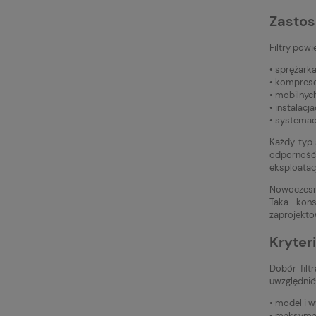
Zastos
Filtry pow
• sprężark
• kompreso
• mobilnyc
• instalac
• systemac
Każdy typ 
odporność 
eksploatacj
Nowoczesne
Taka kons
zaprojekto
Kryter
Dobór filt
uwzględnić
• model i w
• maksymal