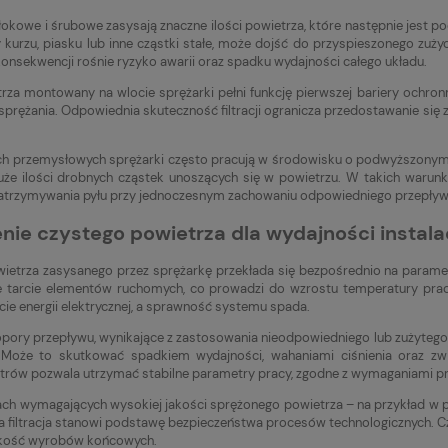
tłokowe i śrubowe zasysają znaczne ilości powietrza, które następnie jest 
y kurzu, piasku lub inne cząstki stałe, może dojść do przyspieszonego zu
konsekwencji rośnie ryzyko awarii oraz spadku wydajności całego układu.
etrza montowany na wlocie sprężarki pełni funkcję pierwszej bariery ochron
prężania. Odpowiednia skuteczność filtracji ogranicza przedostawanie się
h przemysłowych sprężarki często pracują w środowisku o podwyższonym zap
uże ilości drobnych cząstek unoszących się w powietrzu. W takich waru
atrzymywania pyłu przy jednoczesnym zachowaniu odpowiedniego przepływ
nie czystego powietrza dla wydajności instalac
ietrza zasysanego przez sprężarkę przekłada się bezpośrednio na paramet
 tarcie elementów ruchomych, co prowadzi do wzrostu temperatury prac
cie energii elektrycznej, a sprawność systemu spada.
opory przepływu, wynikające z zastosowania nieodpowiedniego lub zużytego
. Może to skutkować spadkiem wydajności, wahaniami ciśnienia oraz zw
ltrów pozwala utrzymać stabilne parametry pracy, zgodne z wymaganiami p
ach wymagających wysokiej jakości sprężonego powietrza – na przykład w
a filtracja stanowi podstawę bezpieczeństwa procesów technologicznych. Czy
akość wyrobów końcowych.