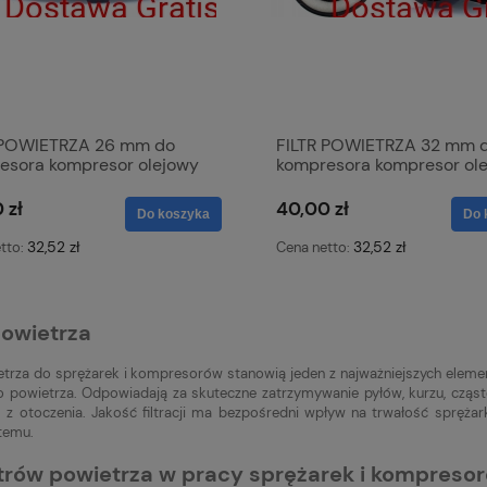
 POWIETRZA 26 mm do
FILTR POWIETRZA 32 mm 
esora kompresor olejowy
kompresora kompresor ol
rka olejowa 3/4
sprężarka olejowa
 zł
40,00 zł
Do koszyka
Do 
32,52 zł
32,52 zł
tto:
Cena netto:
powietrza
ietrza do sprężarek i kompresorów stanowią jeden z najważniejszych eleme
 powietrza. Odpowiadają za skuteczne zatrzymywanie pyłów, kurzu, cząst
z otoczenia. Jakość filtracji ma bezpośredni wpływ na trwałość sprężar
temu.
iltrów powietrza w pracy sprężarek i kompreso