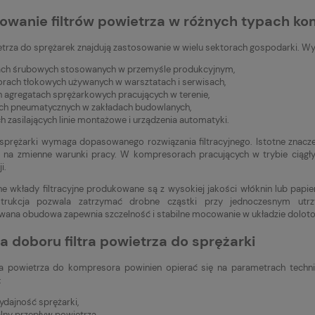
owanie filtrów powietrza w różnych typach k
ietrza do sprężarek znajdują zastosowanie w wielu sektorach gospodarki. W
ach śrubowych stosowanych w przemyśle produkcyjnym,
rach tłokowych używanych w warsztatach i serwisach,
h agregatach sprężarkowych pracujących w terenie,
jach pneumatycznych w zakładach budowlanych,
h zasilających linie montażowe i urządzenia automatyki.
sprężarki wymaga dopasowanego rozwiązania filtracyjnego. Istotne znaczen
na zmienne warunki pracy. W kompresorach pracujących w trybie ciągły
i.
 wkłady filtracyjne produkowane są z wysokiej jakości włóknin lub papi
trukcja pozwala zatrzymać drobne cząstki przy jednoczesnym utr
wana obudowa zapewnia szczelność i stabilne mocowanie w układzie dolo
ia doboru filtra powietrza do sprężarki
ra powietrza do kompresora powinien opierać się na parametrach technic
:
ydajność sprężarki,
ny przepływ powietrza,