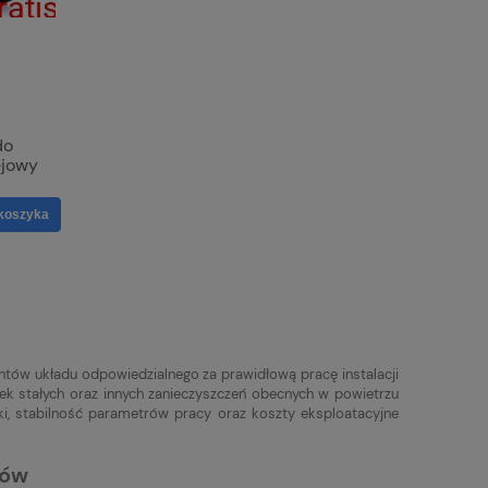
do
ejowy
koszyka
ntów układu odpowiedzialnego za prawidłową pracę instalacji
ek stałych oraz innych zanieczyszczeń obecnych w powietrzu
ki, stabilność parametrów pracy oraz koszty eksploatacyjne
rów