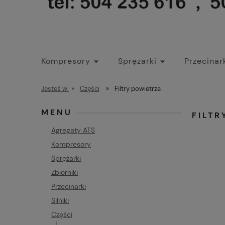
Kompresory
Sprężarki
Przecinar
Jesteś w:
»
Części
»
Filtry powietrza
MENU
FILT
Agregaty ATS
Kompresory
Sprężarki
Zbiorniki
Przecinarki
Silniki
Części