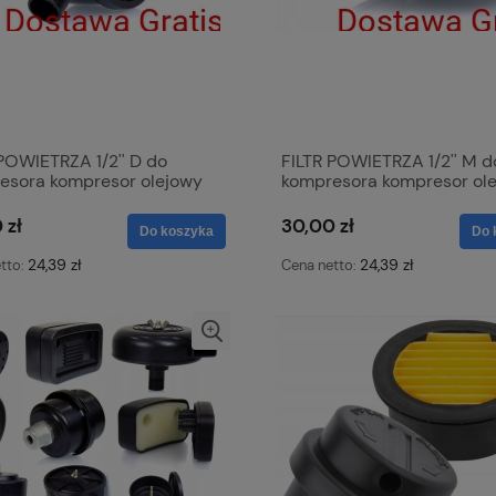
POWIETRZA 1/2'' D do
FILTR POWIETRZA 1/2'' M d
esora kompresor olejowy
kompresora kompresor ol
arka olejowa
sprężarka olejowa
 zł
30,00 zł
Do koszyka
Do 
24,39 zł
24,39 zł
tto:
Cena netto: