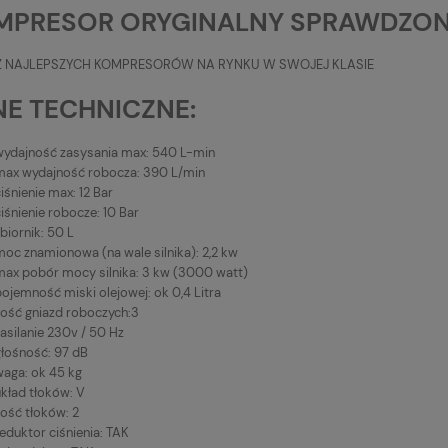
MPRESOR ORYGINALNY SPRAWDZON
Z NAJLEPSZYCH KOMPRESORÓW NA RYNKU W SWOJEJ KLASIE
E TECHNICZNE:
wydajność zasysania max: 540 L-min
max wydajność robocza: 390 L/min
iśnienie max: 12 Bar
iśnienie robocze: 10 Bar
biornik: 50 L
moc znamionowa (na wale silnika): 2,2 kw
max pobór mocy silnika: 3 kw (3000 watt)
ojemność miski olejowej: ok 0,4 Litra
ilość gniazd roboczych:3
asilanie 230v / 50 Hz
głośność: 97 dB
waga: ok 45 kg
układ tłoków: V
lość tłoków: 2
eduktor ciśnienia: TAK