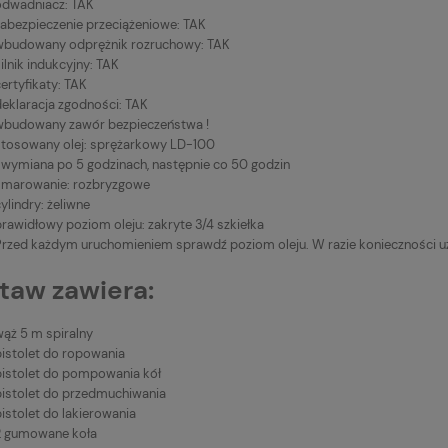
odwadniacz: TAK
zabezpieczenie przeciążeniowe: TAK
wbudowany odprężnik rozruchowy: TAK
ilnik indukcyjny: TAK
ertyfikaty: TAK
deklaracja zgodności: TAK
wbudowany zawór bezpieczeństwa !
stosowany olej: sprężarkowy LD-100
1 wymiana po 5 godzinach, następnie co 50 godzin
smarowanie: rozbryzgowe
ylindry: żeliwne
rawidłowy poziom oleju: zakryte 3/4 szkiełka
Przed każdym uruchomieniem sprawdź poziom oleju. W razie konieczności uzu
taw zawiera:
wąż 5 m spiralny
pistolet do ropowania
pistolet do pompowania kół
pistolet do przedmuchiwania
istolet do lakierowania
2 gumowane koła