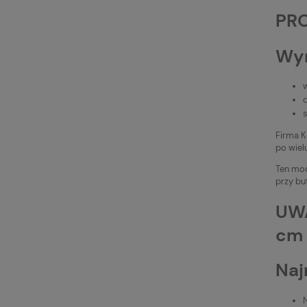
PR
Wym
Firma K
po wiel
Ten mod
przy bu
UWA
cm 
Naj