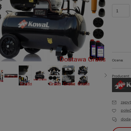
Ocena:
Producent:
zapyt
pole
dodaj