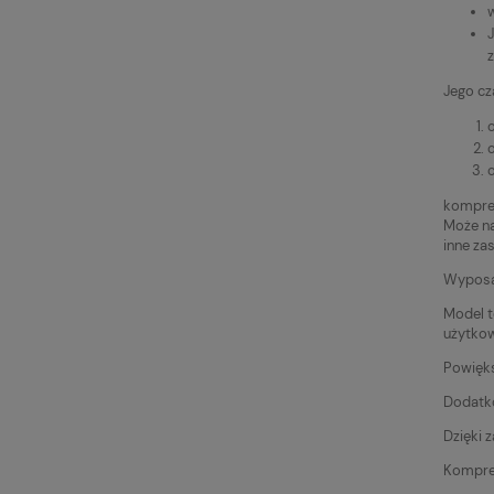
Jego cza
o
o
o
kompres
Może na
inne za
Wyposaż
Model t
użytko
Powięks
Dodatko
Dzięki 
Kompre