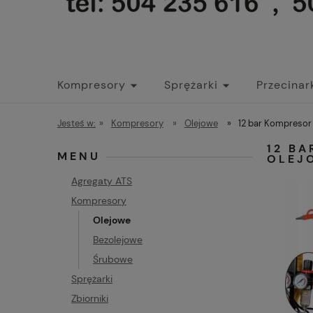
Kompresory
Sprężarki
Przecinar
Jesteś w:
»
Kompresory
»
Olejowe
»
12 bar Kompresor
12 BA
MENU
OLEJ
Agregaty ATS
Kompresory
Olejowe
Bezolejowe
Śrubowe
Sprężarki
Zbiorniki