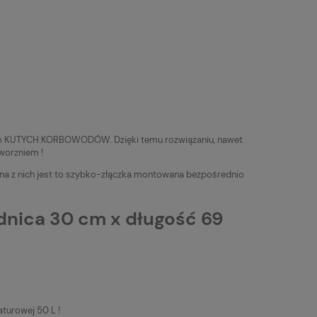
stem KUTYCH KORBOWODÓW. Dzięki temu rozwiązaniu, nawet
sworzniem !
Jedna z nich jest to szybko-złączka montowana bezpośrednio
nica 30 cm x długość 69
turowej 50 L !