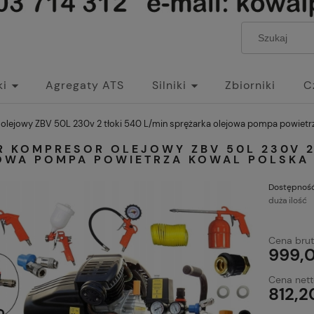
ki
Agregaty ATS
Silniki
Zbiorniki
C
 olejowy ZBV 50L 230v 2 tłoki 540 L/min sprężarka olejowa pompa powiet
R KOMPRESOR OLEJOWY ZBV 50L 230V 2
OWA POMPA POWIETRZA KOWAL POLSKA
Dostępność
duża ilość
Cena brut
999,0
Cena nett
812,2