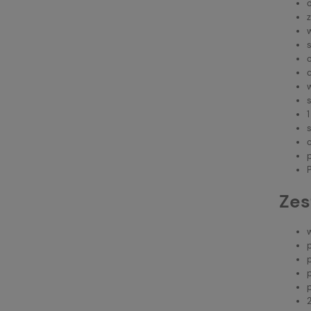
s
c
c
p
Zes
p