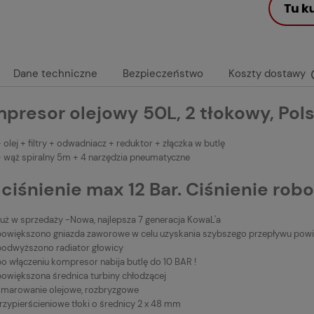
Dane techniczne
Bezpieczeństwo
Koszty dostawy
presor olejowy 50L, 2 tłokowy, Pol
 olej + filtry + odwadniacz + reduktor + złączka w butlę
+ wąż spiralny 5m + 4 narzędzia pneumatyczne
 ciśnienie max 12 Bar. Ciśnienie robo
Już w sprzedaży -Nowa, najlepsza 7 generacja KowaL'a
powiększono gniazda zaworowe w celu uzyskania szybszego przepływu powi
podwyższono radiator głowicy
po włączeniu kompresor nabija butlę do 10 BAR !
powiększona średnica turbiny chłodzącej
smarowanie olejowe, rozbryzgowe
rzypierścieniowe tłoki o średnicy 2 x 48 mm