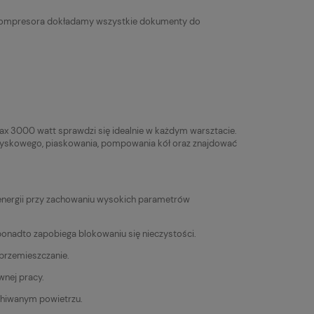
go kompresora dokładamy wszystkie dokumenty do
x 3000 watt sprawdzi się idealnie w każdym warsztacie.
ryskowego, piaskowania, pompowania kół oraz znajdować
energii przy zachowaniu wysokich parametrów
onadto zapobiega blokowaniu się nieczystości.
przemieszczanie.
wnej pracy.
hiwanym powietrzu.