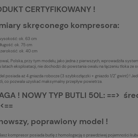
ODUKT CERTYFIKOWANY !
iary skręconego kompresora:
wysokość: ok. 63 cm
długość: ok. 75 cm
szerokość: ok. 40 cm
owaL Polska, przy tym modelu, jako jedna z pierwszych, wprowadziła sy
u latach eksploatacji, nie dochodzi do powstania owalu na łączeniu tłoka ze 
el posiada aż 4 gniazda robocze (3 szybkozłączki + gniazdo 1/2'' gwint) ! 
tli, co pozwala uzyskać maksymalny przepływ powietrza.
GA ! NOWY TYP BUTLI 50L: ==> śred
<==
nowszy, poprawiony model !
Nasz kompresor posiada butlę z homologacją o prawdziwej pojemności kuba