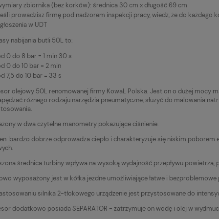
wymiary zbiornika (bez korków): średnica 30 cm x długość 69 cm
Jeśli prowadzisz firmę pod nadzorem inspekcji pracy, wiedz, że do każde
zgłoszenia w UDT
sy nabijania butli 50L to:
d 0 do 8 bar = 1 min 30 s
d 0 do 10 bar = 2 min
d 7,5 do 10 bar = 33 s
or olejowy 50L renomowanej firmy KowaL Polska. Jest on o dużej mocy ma
pędzać różnego rodzaju narzędzia pneumatyczne, służyć do malowania nat
stosowania.
ony w dwa czytelne manometry pokazujące ciśnienie.
en bardzo dobrze odprowadza ciepło i charakteryzuje się niskim poborem 
wych.
zona średnica turbiny wpływa na wysoką wydajność przepływu powietrza, p
wo wyposażony jest w kółka jezdne umożliwiające łatwe i bezproblemowe 
zastosowaniu silnika 2-tłokowego urządzenie jest przystosowane do intensy
sor dodatkowo posiada SEPARATOR - zatrzymuje on wodę i olej w wydmuc