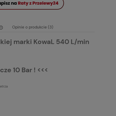
Opinie o produkcie (3)
skiej marki KowaL 540 L/min
Cena nie zawiera ewentualnych kosztów
płatności
cze 10 Bar ! <<<
etrza