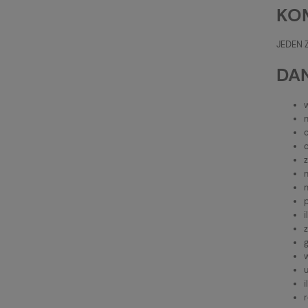
KO
JEDEN 
DAN
c
c
z
p
z
i
r