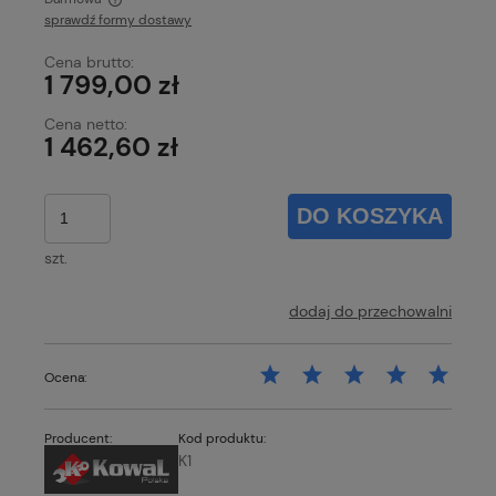
sprawdź formy dostawy
Cena nie zawiera ewentualnych kosztów płatności
Cena brutto:
1 799,00 zł
Cena netto:
1 462,60 zł
DO KOSZYKA
szt.
dodaj do przechowalni
Ocena:
Producent:
Kod produktu:
K1