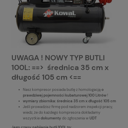
UWAGA ! NOWY TYP BUTLI
100L: ==> średnica 35 cm x
długość 105 cm <==
Nasz kompresor posiada butlę z homologacją
o
prawdziwej pojemności kubaturowej 100 Litrów
!
wymiary zbiornika: średnica 35 cm x długość 105 cm
Jeśli prowadzisz firmę pod nadzorem inspekcji pracy,
wiedz, że do każdego kompresora dokładamy
wszystkie
dokumenty
do zgłoszenia w
UDT
Jego czasy nabijania butli 100L to: