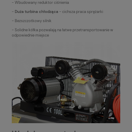
- Wbudowany reduktor ciśnienia
-
Duża turbina chłodząca
- cichsza praca sprężarki
- Bezszczotkowy silnik
- Solidne kółka pozwalają na łatwe przetransportowanie w
odpowiednie miejsce