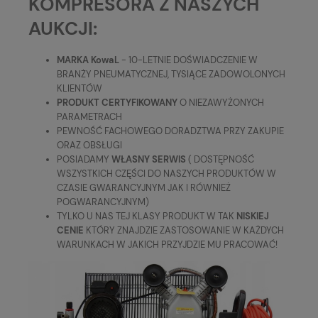
KOMPRESORA Z NASZYCH
AUKCJI:
MARKA KowaL
- 10-LETNIE DOŚWIADCZENIE W
BRANŻY PNEUMATYCZNEJ, TYSIĄCE ZADOWOLONYCH
KLIENTÓW
PRODUKT CERTYFIKOWANY
O NIEZAWYŻONYCH
PARAMETRACH
PEWNOŚĆ FACHOWEGO DORADZTWA PRZY ZAKUPIE
ORAZ OBSŁUGI
POSIADAMY
WŁASNY SERWIS
( DOSTĘPNOŚĆ
WSZYSTKICH CZĘŚCI DO NASZYCH PRODUKTÓW W
CZASIE GWARANCYJNYM JAK I RÓWNIEŻ
POGWARANCYJNYM)
TYLKO U NAS TEJ KLASY PRODUKT W TAK
NISKIEJ
CENIE
KTÓRY ZNAJDZIE ZASTOSOWANIE W KAŻDYCH
WARUNKACH W JAKICH PRZYJDZIE MU PRACOWAĆ!