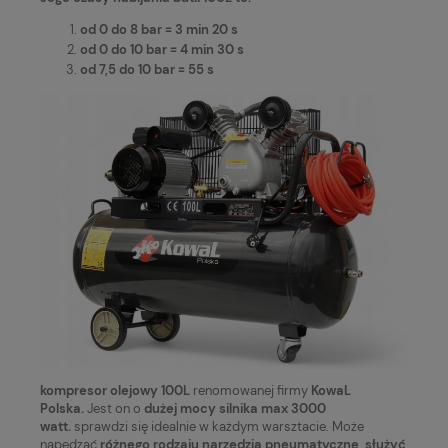
od 0 do 8 bar = 3 min 20 s
od 0 do 10 bar = 4 min 30 s
od 7,5 do 10 bar = 55 s
kompresor olejowy 100L
renomowanej firmy
KowaL
Polska.
Jest on o
dużej mocy silnika max 3000
watt.
sprawdzi się idealnie w każdym warsztacie. Może
napędzać
różnego rodzaju narzędzia pneumatyczne, służyć