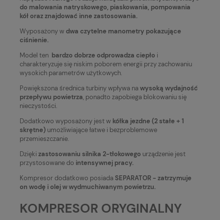
do malowania natryskowego, piaskowania, pompowania
kół oraz znajdować inne zastosowania.
Wyposażony w
dwa czytelne manometry pokazujące
ciśnienie.
Model ten
bardzo dobrze odprowadza ciepło
i
charakteryzuje się niskim poborem energii przy zachowaniu
wysokich parametrów użytkowych.
Powiększona średnica turbiny wpływa na
wysoką wydajność
przepływu powietrza
, ponadto zapobiega blokowaniu się
nieczystości.
Dodatkowo wyposażony jest w
kółka jezdne (2 stałe + 1
skrętne)
umożliwiające łatwe i bezproblemowe
przemieszczanie.
Dzięki
zastosowaniu silnika 2-tłokowego
urządzenie jest
przystosowane do
intensywnej pracy.
Kompresor dodatkowo posiada
SEPARATOR - zatrzymuje
on wodę i olej w wydmuchiwanym powietrzu.
KOMPRESOR ORYGINALNY