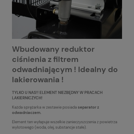
Wbudowany reduktor
ciśnienia z filtrem
odwadniającym ! Idealny do
lakierowania !
TYLKO U NAS!! ELEMENT NIEZBĘDNY W PRACACH
LAKIERNICZYCH!
Każda sprężarka w zestawie posiada
separator z
odwadniaczem.
Element ten wyłapuje wszelkie zanieczyszczenia z powietrza
wylotowego (woda, olej, substancje stałe).