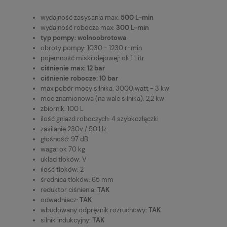
wydajność zasysania max:
500 L-min
wydajność robocza max:
300 L-min
typ pompy: wolnoobrotowa
obroty pompy: 1030 - 1230 r-min
pojemność miski olejowej: ok 1 Litr
ciśnienie max: 12 bar
ciśnienie robocze: 10 bar
max pobór mocy silnika: 3000 watt - 3 kw
moc znamionowa (na wale silnika): 2,2 kw
zbiornik: 100 L
ilość gniazd roboczych: 4 szybkozłączki
zasilanie 230v / 50 Hz
głośność: 97 dB
waga: ok 70 kg
układ tłoków: V
ilość tłoków: 2
średnica tłoków: 65 mm
reduktor ciśnienia:
TAK
odwadniacz:
TAK
wbudowany odprężnik rozruchowy:
TAK
silnik indukcyjny:
TAK