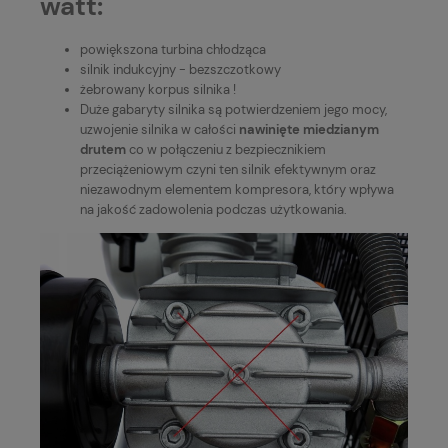
watt:
powiększona turbina chłodząca
silnik indukcyjny - bezszczotkowy
żebrowany korpus silnika !
Duże gabaryty silnika są potwierdzeniem jego mocy,
uzwojenie silnika w całości
nawinięte miedzianym
drutem
co w połączeniu z bezpiecznikiem
przeciążeniowym czyni ten silnik efektywnym oraz
niezawodnym elementem kompresora, który wpływa
na jakość zadowolenia podczas użytkowania.