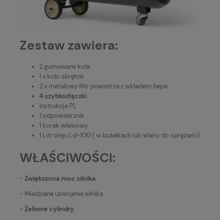
Zestaw zawiera:
2 gumowane koła
1 x koło skrętne
2 x metalowy filtr powietrza z wkładem hepa
4 szybkozłączki
instrukcja PL
1 odpowietrznik
1 korek wlewowy
1 Litr oleju Ld-100 ( w butelkach lub wlany do sprężarki)
WŁAŚCIWOŚCI:
-
Zwiększona moc silnika
- Miedziane uzwojenie silnika
-
Żeliwne cylindry